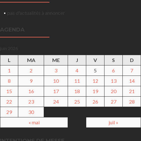
pas d'actualités à annoncer
AGENDA
juin 2026
L
MA
ME
J
V
S
D
1
2
3
4
5
6
7
8
9
10
11
12
13
14
15
16
17
18
19
20
21
22
23
24
25
26
27
28
29
30
« mai
juil »
INTENTIONS DE MESSE