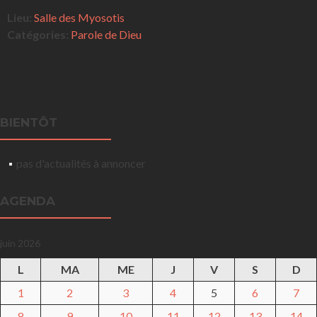
Lieu:
Salle des Myosotis
Catégories:
Parole de Dieu
BIENTÔT
pas d'actualités à annoncer
AGENDA
juin 2026
L
MA
ME
J
V
S
D
1
2
3
4
5
6
7
8
9
10
11
12
13
14