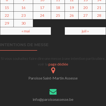
15
16
17
18
19
20
21
22
23
24
25
26
27
28
29
30
« mai
juil »
INTENTIONS DE MESSE
Si vous souhaitez faire dire une messe à une intention particulière,
voir la
page dédiée
Paroisse Saint-Martin Assesse
info@paroisseassesse.be