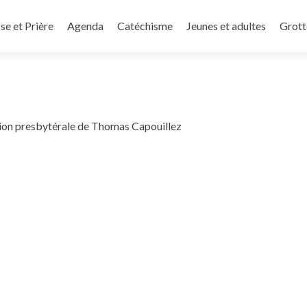
e et Prière
Agenda
Catéchisme
Jeunes et adultes
Grott
tion presbytérale de Thomas Capouillez