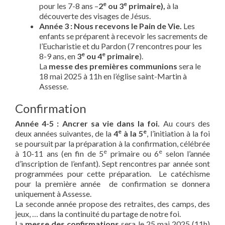
e
e
pour les 7-8 ans –
2
ou 3
primaire),
à la
découverte des visages de Jésus.
Année 3 : Nous recevons le Pain de Vie.
Les
enfants se préparent à recevoir les sacrements de
l’Eucharistie et du Pardon (7 rencontres pour les
e
e
8-9 ans, en
3
ou 4
primaire
).
La
messe des premières communions
sera le
18 mai 2025 à 11h en l’église saint-Martin à
Assesse.
Confirmation
Année 4-5 : Ancrer sa vie dans la foi.
Au cours des
e
e
deux années suivantes, de la
4
à la 5
, l’initiation à la foi
se poursuit par la préparation à la confirmation, célébrée
e
e
à 10-11 ans (en fin de 5
primaire ou 6
selon l’année
d’inscription de l’enfant). Sept rencontres par année sont
programmées pour cette préparation. Le catéchisme
pour la première année de confirmation se donnera
uniquement à Assesse.
La seconde année propose des retraites, des camps, des
jeux, … dans la continuité du partage de notre foi.
La
messe des confirmations
sera le 25 mai 2025 (11h)