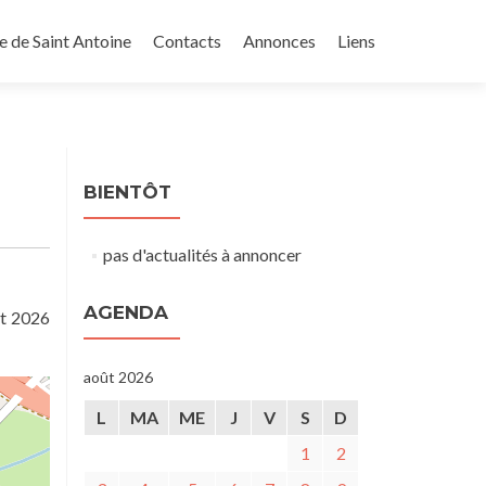
e de Saint Antoine
Contacts
Annonces
Liens
BIENTÔT
pas d'actualités à annoncer
AGENDA
ût 2026
août 2026
L
MA
ME
J
V
S
D
1
2